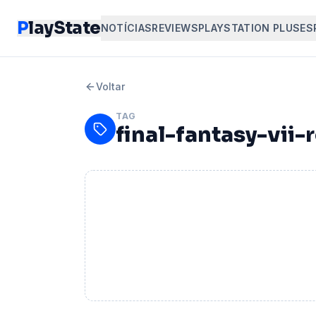
P
layState
NOTÍCIAS
REVIEWS
PLAYSTATION PLUS
ES
Voltar
TAG
final-fantasy-vii