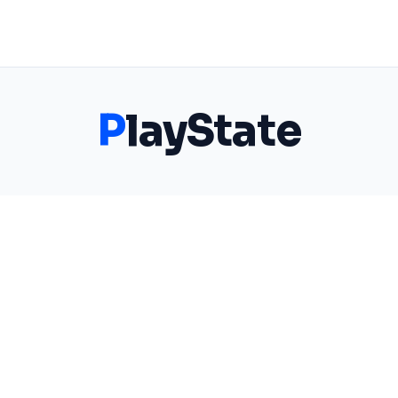
P
layState