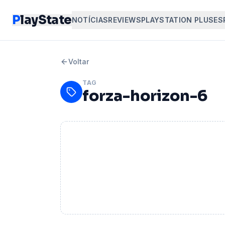
P
layState
NOTÍCIAS
REVIEWS
PLAYSTATION PLUS
ES
Voltar
TAG
forza-horizon-6