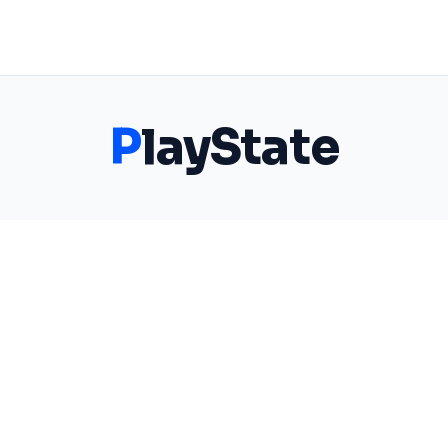
P
layState