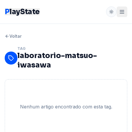
P
layState
Voltar
TAG
laboratorio-matsuo-
iwasawa
Nenhum artigo encontrado com esta tag.