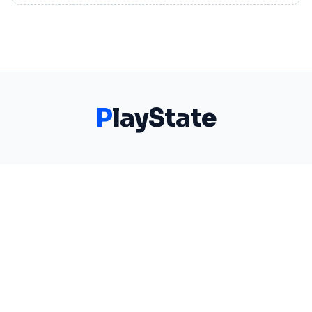
P
layState