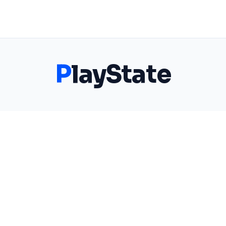
P
layState