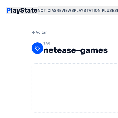
P
layState
NOTÍCIAS
REVIEWS
PLAYSTATION PLUS
ES
Voltar
TAG
netease-games