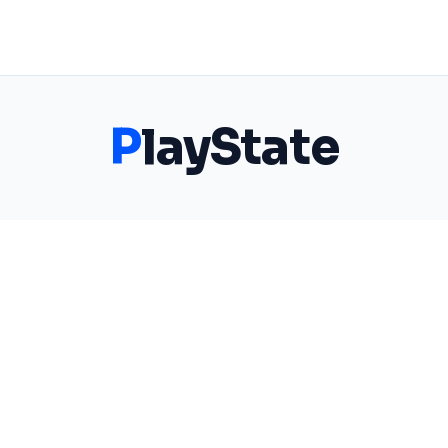
P
layState