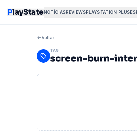
P
layState
NOTÍCIAS
REVIEWS
PLAYSTATION PLUS
ES
Voltar
TAG
screen-burn-inter