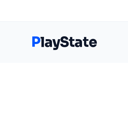
P
layState