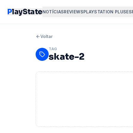
P
layState
NOTÍCIAS
REVIEWS
PLAYSTATION PLUS
ES
Voltar
TAG
skate-2