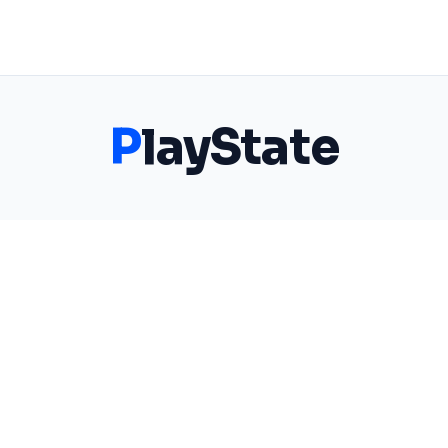
P
layState