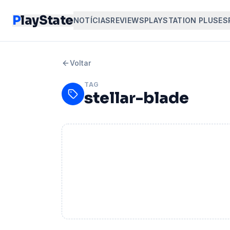
P
layState
NOTÍCIAS
REVIEWS
PLAYSTATION PLUS
ES
Voltar
TAG
stellar-blade